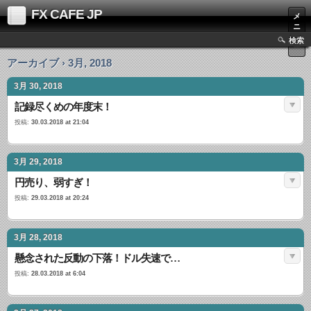
FX CAFE JP
メ
ニ
ュ
検索
ー
アーカイブ › 3月, 2018
3月 30, 2018
記録尽くめの年度末！
投稿:
30.03.2018 at 21:04
3月 29, 2018
円売り、弱すぎ！
投稿:
29.03.2018 at 20:24
3月 28, 2018
懸念された反動の下落！ドル失速で…
投稿:
28.03.2018 at 6:04