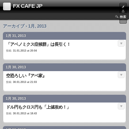
FX CAFE JP
メ
ニ
ュ
検索
ー
アーカイブ › 1月, 2013
1月 31, 2013
「アベノミクス症候群」は長引く！
投稿:
31.01.2013 at 20:04
1月 30, 2013
空恐ろしい『アベ家』
投稿:
30.01.2013 at 21:03
1月 30, 2013
ドル円もクロス円も「上値攻め！」
投稿:
30.01.2013 at 18:43