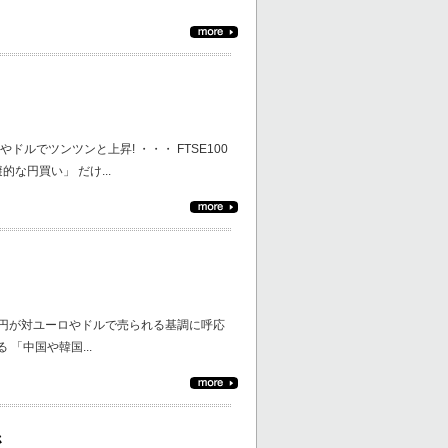
でツンツンと上昇! ・・・ FTSE100
な円買い」 だけ...
し
、円が対ユーロやドルで売られる基調に呼応
 「中国や韓国...
係