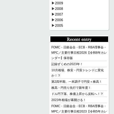
▶
2009
▶
2008
▶
2007
▶
2006
▶
2005
FOMC・日銀会合・ECB・RBA理事会・
MPC／主要行事日程2026【令和8年カレ
ンダー】保存版
記録ずくめの2023年！
10月相場、株安・円安トレンドに変化
か！？
第2四半期、一本調子で円安＋株高！
株高・円売り先行で新年度！
ドル円下落、株価上昇から反転へ！？
2023年相場が幕開ける！
FOMC・日銀会合・ECB・RBA理事会・
MPC／主要行事日程2023【令和5年カレ