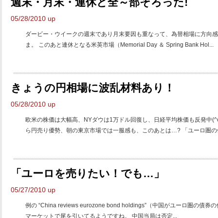
週末・月末・連休と全～部そろった!
05/28/2010 up
ダービー・ウイークの週末であり月末要因も重なって、為替相場に方向感
ま。 このあと連休となる米英市場（Memorial Day ＆ Spring Bank Hol...
きょうの円相場に波乱材料あり！
05/28/2010 up
欧米の株価は大幅高、NYダウは1万ドル回復し、日経平均株価も反発中(^o
ら円売り優勢、朝の東京市場では一服感も、このあとは…? 「ユーロ圏の債
「ユーロを売りたい！でも…」
05/27/2010 up
例の “China reviews eurozone bond holdings”（中国がユ
マーケットで尾を引いてるようですね。 中国当局は否定...