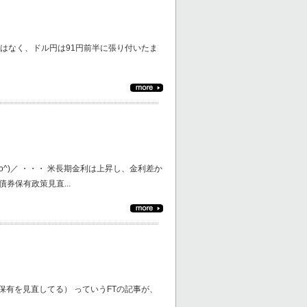
はなく、ドル円は91円前半に張り付いたま
^)／ ・・・ 米長期金利は上昇し、金利差か
券保有政策見直...
ーロ圏の債券の保有を見直してる） っていうFTの記事が、