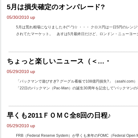
5月は損失確定のオンパレード?
05/30/2010 up
5月は荒れ相場になりましたネ(*'-^)☆ ・・・ クロス円は一日5円の
されてたマーケット。 あすは5月最終日だけど、ロンドン・ニューヨーク市
ちょっと楽しいニュース（＜…・
05/29/2010 up
「パックマンで遊びすぎ? グーグル看板で108億円損失?」（asahi.com
「22日のパックマン（Pac-Man）の誕生30周年を記念して“パックマンの看.
早くも2011ＦＯＭＣ全8回の日程♪
05/29/2010 up
FRB（Federal Reserve System）が早くも来年のFOMC（Federal Open 