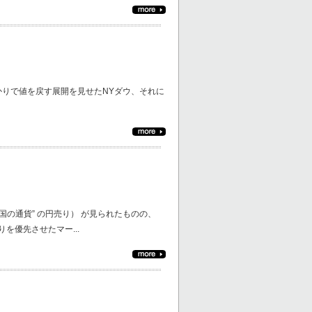
ら、1日がかりで値を戻す展開を見せたNYダウ、それに
国の通貨” の円売り） が見られたものの、
を優先させたマー...