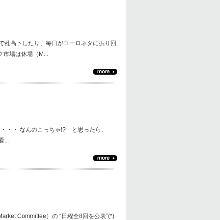
レンジで乱高下したり、毎日がユーロネタに振り回
場は休場（M...
） ・・・ なんのこっちゃ!? と思ったら、
..
Market Committee）の “日程全8回を公表”(*)