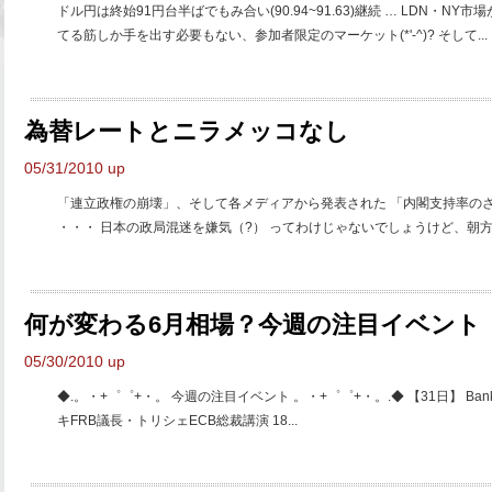
ドル円は終始91円台半ばでもみ合い(90.94~91.63)継続 … LDN・
てる筋しか手を出す必要もない、参加者限定のマーケット(*'-^)? そして...
為替レートとニラメッコなし
05/31/2010 up
「連立政権の崩壊」、そして各メディアから発表された 「内閣支持率の
・・・ 日本の政局混迷を嫌気（?） ってわけじゃないでしょうけど、朝方の
何が変わる6月相場？今週の注目イベント
05/30/2010 up
◆.。・+゜゜+・。 今週の注目イベント 。・+゜゜+・。.◆ 【31日】 Bank Holi
キFRB議長・トリシェECB総裁講演 18...