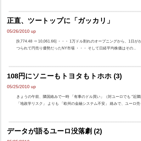
正直、ツートップに「ガッカリ」
05/26/2010 up
[9,774.48 ⇒ 10,061.66] ・・・ 1万ドル割れのオープニングか
つられて円売り優勢だったNY市場 ・・・ そして日経平均株価はその...
108円にソニーもトヨタもトホホ (3)
05/25/2010 up
きょうの午前、隣国絡みで一時 「有事のドル買い」（対ユーロでも “近隣
「地政学リスク」 よりも 「欧州の金融システム不安」 絡みで、ユーロ売り
データが語るユーロ没落劇 (2)