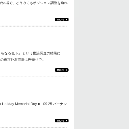
NY市場が休場で、どうみてもポジション調整を迫れ
さらなる低下」 という世論調査の結果に
東京外為市場は円売りで...
day Memorial Day ■ 09:25 バーナン