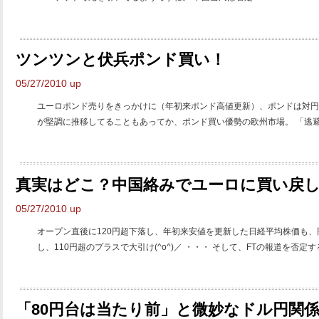
ツンツンと伏兵ポンド買い！
05/27/2010 up
ユーロポンド売りをきっかけに（年初来ポンド高値更新）、ポンドは対円やドル
が堅調に推移してることもあってか、ポンド買い優勢の欧州市場。 「逃避的
真実はどこ？中国絡みでユーロに買い戻
05/27/2010 up
オープン直後に120円超下落し、年初来安値を更新した日経平均株価も
し、110円超のプラスで大引け(^o^)／ ・・・ そして、FTの報道を否定する
「80円台は当たり前」と微妙なドル円関