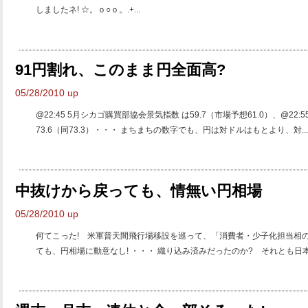
しましたネ! ☆。ｏ○ｏ。.+...
91円割れ、このまま円全面高?
05/28/2010 up
@22:45 5月シカゴ購買部協会景気指数 は59.7（市場予想61.0）、@22
73.6（同73.3）・・・ まちまちの数字でも、円は対ドルはもとより、対...
中抜けから戻っても、情無い円相場
05/28/2010 up
何てこった! 米軍普天間飛行場移設を巡って、「消費者・少子化担当相の罷
ても、円相場に動意なし! ・・・ 織り込み済みだったのか? それとも日本