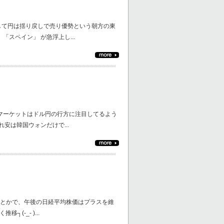
して円は揺り戻しで売り優勢という朝方の東
スペイン」 が急浮上し...
 マーケットはドル円の行方に注目してるよう
安は韓国ウォンだけで...
とかで、午後の日経平均株価はプラスを維
(-_- )...