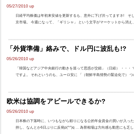
05/27/2010 up
日経平均株価は年初来安値を更新するも、意外に下げ渋ってますネ! そ
京市場。 今週になって、「ギリシャ」 という文字がマーケットから消え、「
「外貨準備」絡みで、ドル円に波乱も!?
05/26/2010 up
「韓国などアジア中央銀行の動きを巡って思惑が交錯」（日経） ・・・
ですよ。 それというのも、ユーロ安に 「（朝鮮半島情勢の緊迫化で） つれ
欧米は協調をアピールできるか?
05/26/2010 up
日本株の下落時に、いつもながら頼りになる公的年金資金の買いが入った
持し、なんとか6日ぶりに反発p(^^)q … 為替相場は方向感も動意にも乏しく推移┐