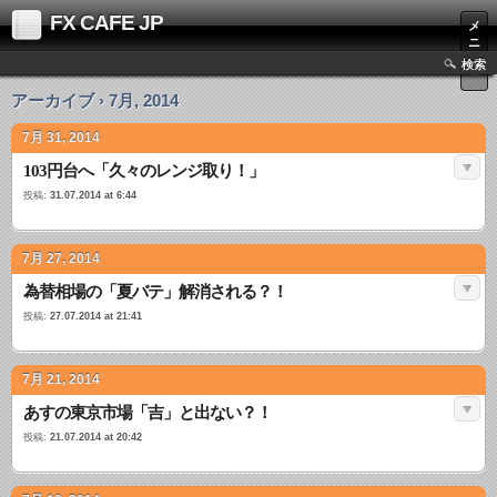
FX CAFE JP
メ
ニ
ュ
検索
ー
アーカイブ › 7月, 2014
7月 31, 2014
103円台へ「久々のレンジ取り！」
投稿:
31.07.2014 at 6:44
7月 27, 2014
為替相場の「夏バテ」解消される？！
投稿:
27.07.2014 at 21:41
7月 21, 2014
あすの東京市場「吉」と出ない？！
投稿:
21.07.2014 at 20:42