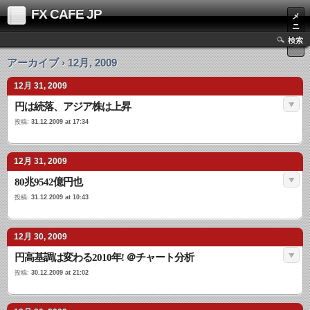
FX CAFE JP
メ
ニ
ュ
検索
ー
アーカイブ › 12月, 2009
12月 31, 2009
円は続落、アジア株は上昇
投稿:
31.12.2009 at 17:34
12月 31, 2009
80兆9542億円也
投稿:
31.12.2009 at 10:43
12月 30, 2009
円高基調は変わる2010年! ＠チャート分析
投稿:
30.12.2009 at 21:02