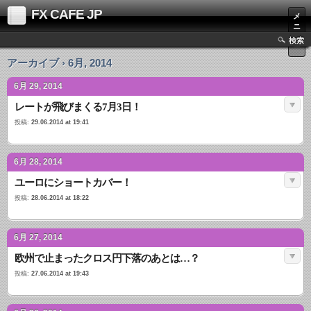
FX CAFE JP
メ
ニ
ュ
検索
ー
アーカイブ › 6月, 2014
6月 29, 2014
レートが飛びまくる7月3日！
投稿:
29.06.2014 at 19:41
6月 28, 2014
ユーロにショートカバー！
投稿:
28.06.2014 at 18:22
6月 27, 2014
欧州で止まったクロス円下落のあとは…？
投稿:
27.06.2014 at 19:43