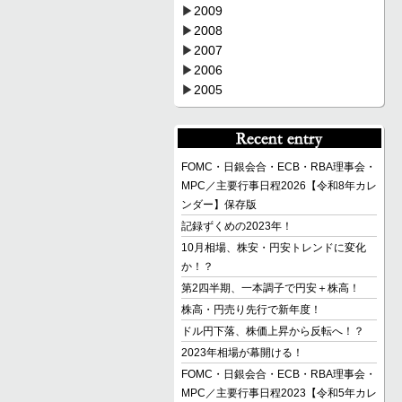
▶
2009
▶
2008
▶
2007
▶
2006
▶
2005
FOMC・日銀会合・ECB・RBA理事会・
MPC／主要行事日程2026【令和8年カレ
ンダー】保存版
記録ずくめの2023年！
10月相場、株安・円安トレンドに変化
か！？
第2四半期、一本調子で円安＋株高！
株高・円売り先行で新年度！
ドル円下落、株価上昇から反転へ！？
2023年相場が幕開ける！
FOMC・日銀会合・ECB・RBA理事会・
MPC／主要行事日程2023【令和5年カレ