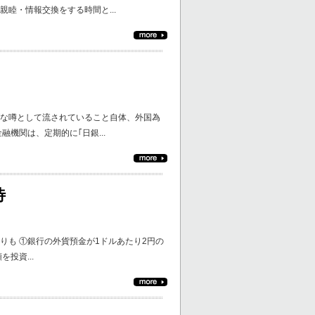
睦・情報交換をする時間と...
ブな噂として流されていること自体、外国為
機関は、定期的に｢日銀...
待
預金よりも ①銀行の外貨預金が1ドルあたり2円の
投資...