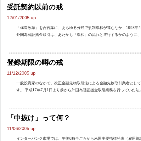
受託契約以前の戒
12/01/2005 up
「構造改革」を合言葉に、あらゆる分野で規制緩和が進むなか、1998年
外国為替証拠金取引は、あたかも「緩和」の流れと逆行するかのように、200
登録期限の噂の戒
11/12/2005 up
一般投資家のなかで、改正金融先物取引法による金融先物取引業者として
す。 平成17年7月1日より前から外国為替証拠金取引業務を行っていた法人
「中抜け」って何？
11/06/2005 up
インターバンク市場では、午後6時半ごろから米国主要指標発表（雇用統