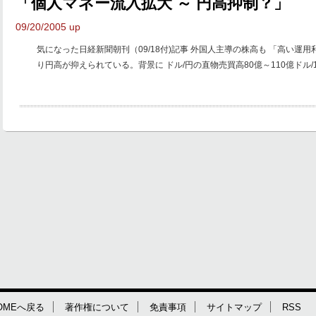
「個人マネー流入拡大 ～ 円高抑制？」
09/20/2005 up
気になった日経新聞朝刊（09/18付)記事 外国人主導の株高も 「高い運
り円高が抑えられている。背景に ドル/円の直物売買高80億～110億ドル/1日
OMEへ戻る
著作権について
免責事項
サイトマップ
RSS