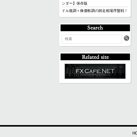
ンダー】保存版
ドル復調＋株価軟調の師走相場序盤戦！
H