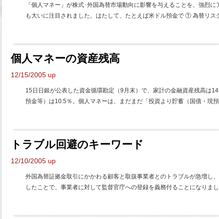
「個人マネー」が株式･外国為替市場動向に影響を与えることを、強烈にア
も大いに注目されました。はたして、たとえば米ドル預金で ① 為替リスク
個人マネーの資産残高
12/15/2005 up
15日日銀が公表した資金循環勘定（9月末）で、家計の金融資産残高は1
預金等）は10.5％。個人マネーは、まだまだ「投資より貯蓄（国債・現預金
トラブル回避のキーワード
12/10/2005 up
外国為替証拠金取引にかかわる顧客と取扱事業者とのトラブルが急増し、
したことで、事業者に対して監督官庁への登録を義務付ることになりました。