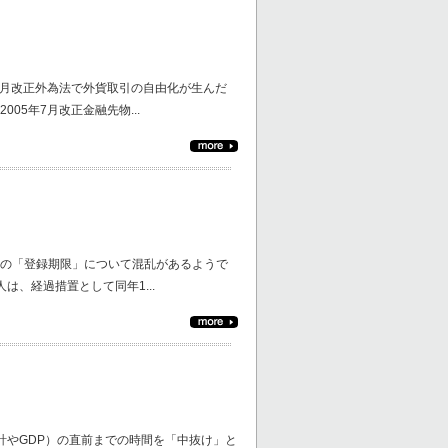
4月改正外為法で外貨取引の自由化が生んだ
5年7月改正金融先物...
の「登録期限」について混乱があるようで
は、経過措置として同年1...
計やGDP）の直前までの時間を「中抜け」と