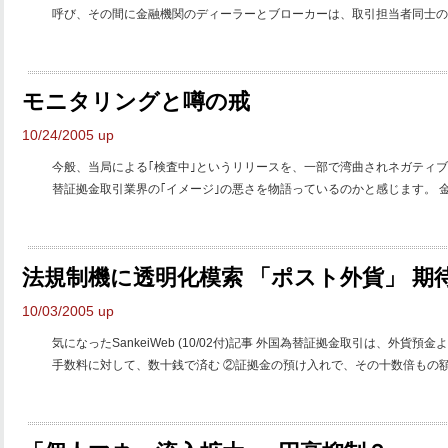
呼び、その間に金融機関のディーラーとブローカーは、取引担当者同士の親
モニタリングと噂の戒
10/24/2005 up
今般、当局による｢検査中｣というリリースを、一部で湾曲されネガティ
替証拠金取引業界の｢イメージ｣の悪さを物語っているのかと感じます。 金融
法規制機に透明化模索 「ポスト外貨」 期
10/03/2005 up
気になったSankeiWeb (10/02付)記事 外国為替証拠金取引は、外貨
手数料に対して、数十銭で済む ②証拠金の預け入れで、その十数倍もの額を