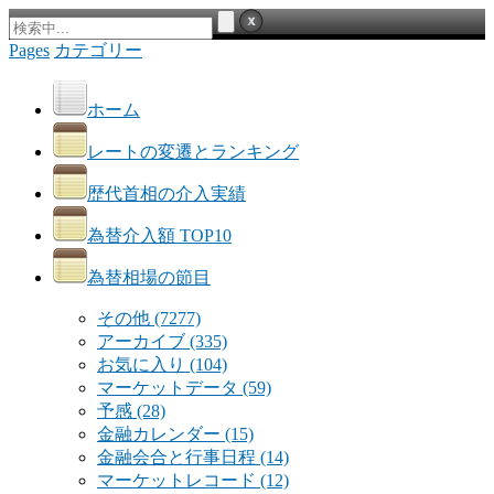
Pages
カテゴリー
ホーム
レートの変遷とランキング
歴代首相の介入実績
為替介入額 TOP10
為替相場の節目
その他
(7277)
アーカイブ
(335)
お気に入り
(104)
マーケットデータ
(59)
予感
(28)
金融カレンダー
(15)
金融会合と行事日程
(14)
マーケットレコード
(12)