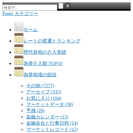
Pages
カテゴリー
ホーム
レートの変遷とランキング
歴代首相の介入実績
為替介入額 TOP10
為替相場の節目
その他
(7277)
アーカイブ
(335)
お気に入り
(104)
マーケットデータ
(59)
予感
(28)
金融カレンダー
(15)
金融会合と行事日程
(14)
マーケットレコード
(12)