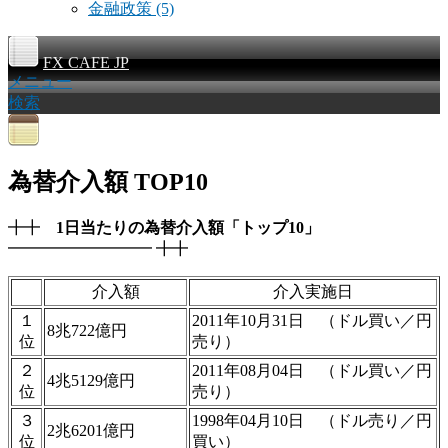
金融政策
(5)
FX CAFE JP
メニュー
検索
為替介入額 TOP10
╋╋
1日当たりの為替介入額「トップ10」
━━━━━━━━━ ╋╋
介入額
介入実施日
１
2011年10月31日 （ドル買い／円
8兆722億円
位
売り）
２
2011年08月04日 （ドル買い／円
4兆5129億円
位
売り）
３
1998年04月10日 （ドル売り／円
2兆6201億円
位
買い）