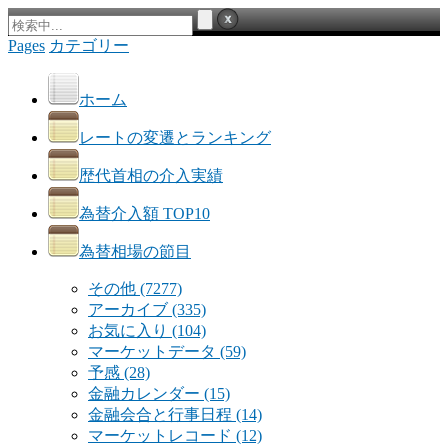
Pages
カテゴリー
ホーム
レートの変遷とランキング
歴代首相の介入実績
為替介入額 TOP10
為替相場の節目
その他
(7277)
アーカイブ
(335)
お気に入り
(104)
マーケットデータ
(59)
予感
(28)
金融カレンダー
(15)
金融会合と行事日程
(14)
マーケットレコード
(12)