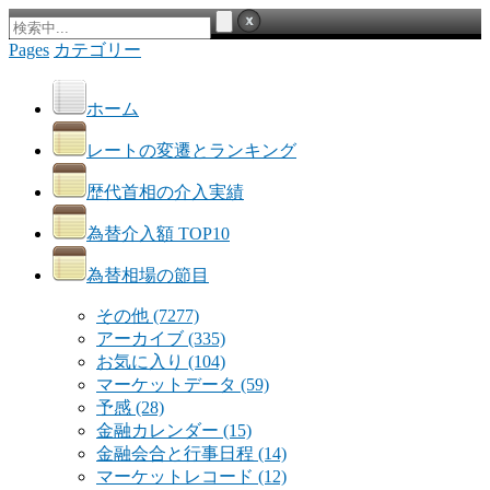
Pages
カテゴリー
ホーム
レートの変遷とランキング
歴代首相の介入実績
為替介入額 TOP10
為替相場の節目
その他
(7277)
アーカイブ
(335)
お気に入り
(104)
マーケットデータ
(59)
予感
(28)
金融カレンダー
(15)
金融会合と行事日程
(14)
マーケットレコード
(12)