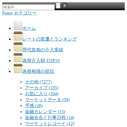
Pages
カテゴリー
ホーム
レートの変遷とランキング
歴代首相の介入実績
為替介入額 TOP10
為替相場の節目
その他
(7277)
アーカイブ
(335)
お気に入り
(104)
マーケットデータ
(59)
予感
(28)
金融カレンダー
(15)
金融会合と行事日程
(14)
マーケットレコード
(12)