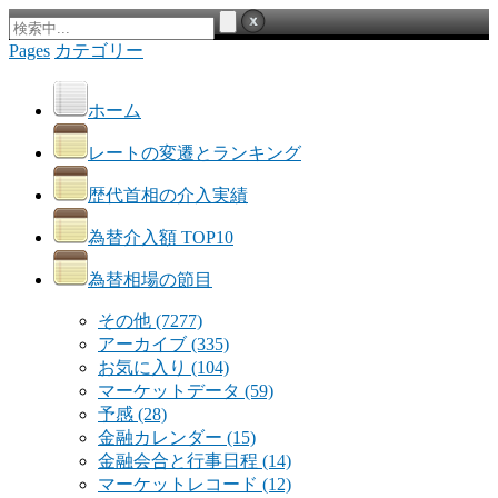
Pages
カテゴリー
ホーム
レートの変遷とランキング
歴代首相の介入実績
為替介入額 TOP10
為替相場の節目
その他
(7277)
アーカイブ
(335)
お気に入り
(104)
マーケットデータ
(59)
予感
(28)
金融カレンダー
(15)
金融会合と行事日程
(14)
マーケットレコード
(12)